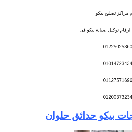
م مراكز تصليح بيكو
 ارقام توكيل صيانة بيكو فى
0122502536
0101472343
0112757169
0120037323
جات بيكو حدائق حلوان