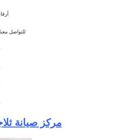
أرقا
للتواصل معنا
0
4
6
4
مركز صيانة ثلا