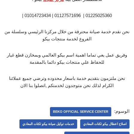
01225025360 | 01127571696 | 01014723434 |
نحن نقدم خدمة صيانة محترفة من خلال مركزنا الرئيسي وسلسلة من
الفروع لخدمة منتجات بيكو
وفريق عمل يعي تماما اهمية اسم بيكو العالمي وبمخازن قطع غيار
للحفاظ علي منتجات بيكو دائما بالمقدمة
نحن ملتزمون بتقديم خدمة باسعار محدوده وترضي جميع عملائنا
الكرام لذلك نحن متوجدون لخدمتكم ,اتصلوا بنا الان
الوسوم:
BEKO OFFICIAL SERVICE CENTER
اصلاح اعطال بيكو ثكنات المعادي
خدمات توكيل صيانة بيكو ثكنات المعادي