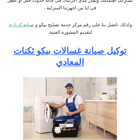
نشاركك اهتمامك ونقدر مدى الارتباك فى حالة حدوث خلل او عطل
فى ايا من اجهزتنا المنزلية ،
ولذلك ،اتصل بنا على رقم مركز خدمة تصليح بيكو و
صيانة كريازى
لتقديم المشورة الفنية.
توكيل صيانة غسالات بيكو ثكنات
المعادي