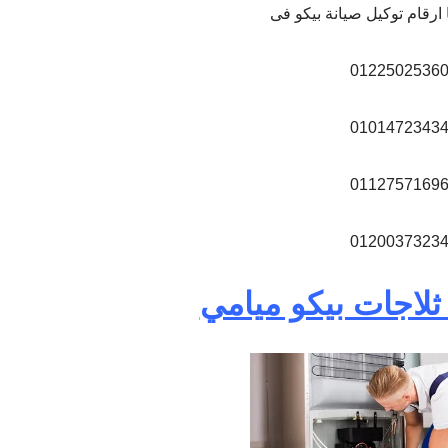
 ارقام توكيل صيانة بيكو فى
0122502536
0101472343
0112757169
0120037323
ثلاجات بيكو ميامي