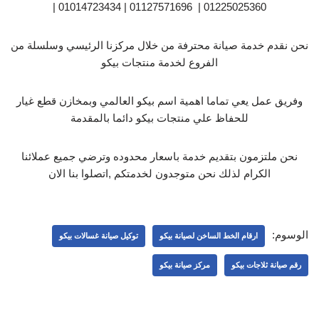
01225025360 | 01127571696 | 01014723434 |
نحن نقدم خدمة صيانة محترفة من خلال مركزنا الرئيسي وسلسلة من
الفروع لخدمة منتجات بيكو
وفريق عمل يعي تماما اهمية اسم بيكو العالمي وبمخازن قطع غيار
للحفاظ علي منتجات بيكو دائما بالمقدمة
نحن ملتزمون بتقديم خدمة باسعار محدوده وترضي جميع عملائنا
الكرام لذلك نحن متوجدون لخدمتكم ,اتصلوا بنا الان
الوسوم:
ارقام الخط الساخن لصيانة بيكو
توكيل صيانة غسالات بيكو
رقم صيانة ثلاجات بيكو
مركز صيانة بيكو