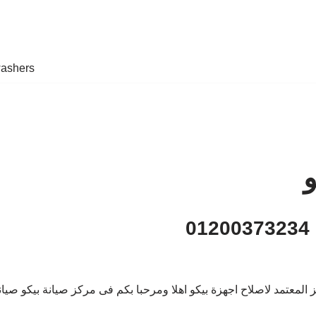
ashers
و
0