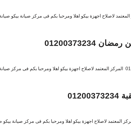
 01200373234
0120