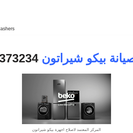
ashers
يانة بيكو شيراتون
01200373234
المركز المعتمد لاصلاح اجهزة بيكو شيراتون