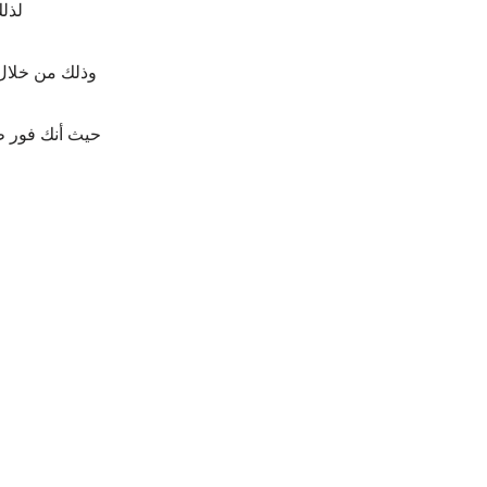
لذل
وذلك من خلال 
حيث أنك فور ط