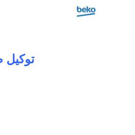
تخطى
إلى
المحتوى
توكيل ص